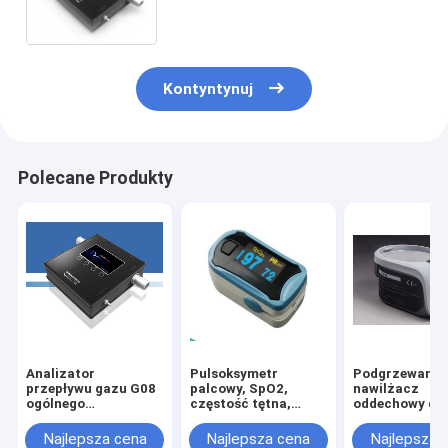
odporne
Kontyntynuj
Polecane Produkty
Analizator
Pulsoksymetr
Podgrzewany
przepływu gazu G08
palcowy, SpO2,
nawilżacz
ogólnego
częstość tętna,
oddechowy do
przeznaczenia
przebieg
respiratora
Narzędzie do
Najlepsza cena
Najlepsza cena
Najlepsza 