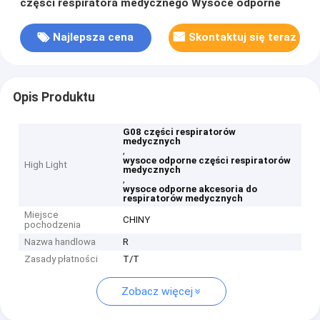
części respiratora medycznego Wysoce odporne
Najlepsza cena
Skontaktuj się teraz
Opis Produktu
G08 części respiratorów
medycznych
,
wysoce odporne części respiratorów
High Light
medycznych
,
wysoce odporne akcesoria do
respiratorów medycznych
Miejsce
CHINY
pochodzenia
Nazwa handlowa
R
Zasady płatności
T/T
Zobacz więcej