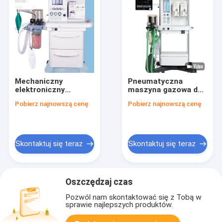
Mechaniczny
Pneumatyczna
elektroniczny
maszyna gazowa do
przepływomierz z
znieczulenia z
Pobierz najnowszą cenę
Pobierz najnowszą cenę
wyświetlaczem o
wbudowaną baterią
przekątnej 8,4 cala
podtrzymującą 3
godziny
Skontaktuj się teraz
Skontaktuj się teraz
Oszczędzaj czas
Pozwól nam skontaktować się z Tobą w
sprawie najlepszych produktów.