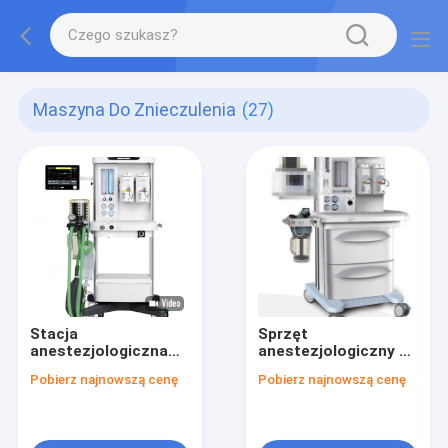
Maszyna Do Znieczulenia
(27)
Stacja
Sprzęt
anestezjologiczna
anestezjologiczny do
X30 z
zasilania gazem O2
Pobierz najnowszą cenę
Pobierz najnowszą cenę
przepływomierzem 4-
N2o 2 parowniki bez
rurowym, zaworkiem
respiratora
peep, N2O+O2, kolor
biały, jedna szuflada,