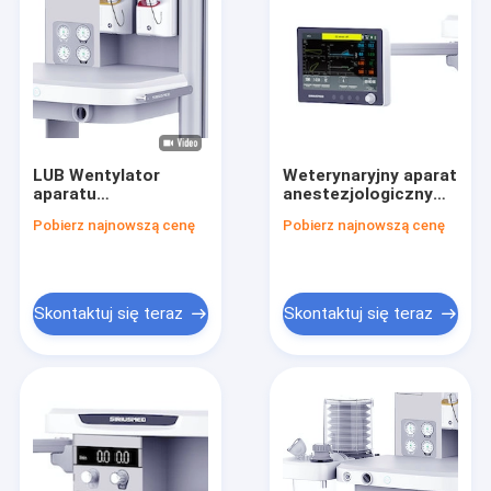
LUB Wentylator
Weterynaryjny aparat
aparatu
anestezjologiczny
anestezjologicznego
O2 AIR z kolorowym
Pobierz najnowszą cenę
Pobierz najnowszą cenę
z 10-calowym
ekranem LCD
kolorowym ekranem
dotykowym TFT LCD
Skontaktuj się teraz
Skontaktuj się teraz
Dom
Produkty
O nas