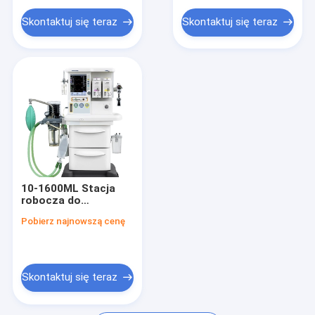
Skontaktuj się teraz
Skontaktuj się teraz
10-1600ML Stacja
robocza do
znieczulenia
Pobierz najnowszą cenę
Przepływomierz
awaryjny dla dzieci i
dorosłych
Skontaktuj się teraz