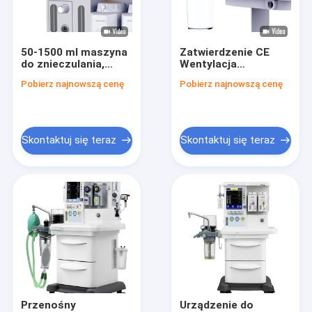
Wycieczka po fabryce
Kontrola jakości
50-1500 ml maszyna
Zatwierdzenie CE
do znieczulania,
Wentylacja
Skontaktuj się z nami
respirator do
mechaniczna
Pobierz najnowszą cenę
Pobierz najnowszą cenę
znieczulenia
Znieczulenie
ogólnego O2 AIR
Przepływomierz
Poprosić o wycenę
elektroniczny
Skontaktuj się teraz
Skontaktuj się teraz
Respirator Purple Horn
Respirator do opieki domowej
Awaryjny wentylator transportowy
Systemy wiszące OIOM
Medyczne pompy infuzyjne
Przenośny
Urządzenie do