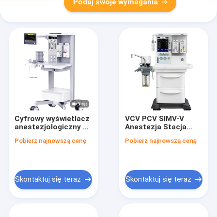
Podaj swoje wymagania
Cyfrowy wyświetlacz
VCV PCV SIMV-V
anestezjologiczny 3-
Anestezja Stacja
godzinna bateria
robocza tlen
Pobierz najnowszą cenę
Pobierz najnowszą cenę
zapasowa
podtlenek azotu
powietrze
Skontaktuj się teraz
Skontaktuj się teraz