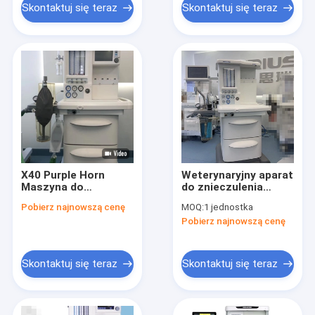
dwa parowniki
Skontaktuj się teraz
Skontaktuj się teraz
X40 Purple Horn
Weterynaryjny aparat
Maszyna do
do znieczulenia
znieczulenia
gazowego z ekranem
Pobierz najnowszą cenę
MOQ:
1 jednostka
weterynaryjnego z
TFT o przekątnej
Pobierz najnowszą cenę
kontrolą ekranu
10,2 cala X45a
dotykowego
Skontaktuj się teraz
Skontaktuj się teraz