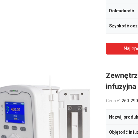
Dokładność
Najlep
Zewnętrz
infuzyjna
Cena £:
260-290
Nazwij produk
Objętość infuz