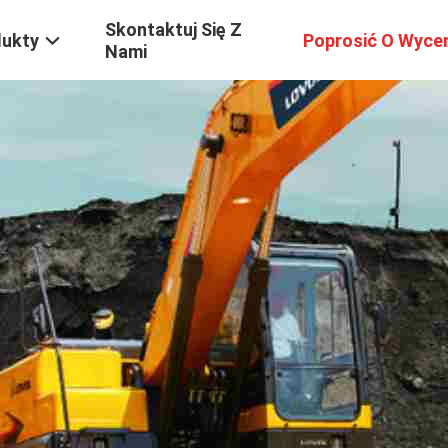
Skontaktuj Się Z
dukty
Poprosić O Wyce
Nami