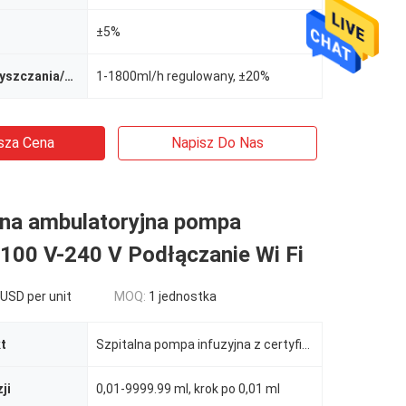
±5%
Szybkość oczyszczania/bolusa
1-1800ml/h regulowany, ±20%
sza Cena
Napisz Do Nas
na ambulatoryjna pompa
 100 V-240 V Podłączanie Wi Fi
USD per unit
MOQ:
1 jednostka
t
Szpitalna pompa infuzyjna z certyfikatem CE / ISO
ji
0,01-9999.99 ml, krok po 0,01 ml