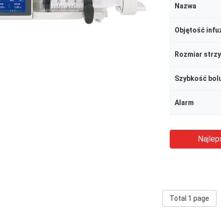
Nazwa
Objętość infuz
Rozmiar strz
Szybkość bol
Alarm
Najlep
Total 1 page