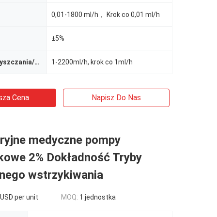
0,01-1800 ml/h， Krok co 0,01 ml/h
±5%
Szybkość oczyszczania/bolusa
1-2200ml/h, krok co 1ml/h
sza Cena
Napisz Do Nas
ryjne medyczne pompy
kowe 2% Dokładność Tryby
tnego wstrzykiwania
USD per unit
MOQ:
1 jednostka