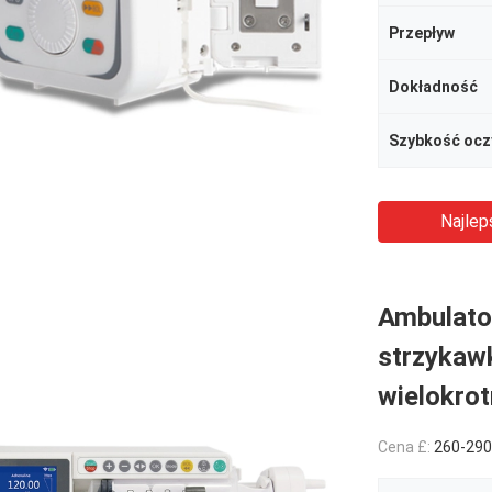
Przepływ
Dokładność
Najlep
Ambulato
strzykaw
wielokro
Cena £:
260-290