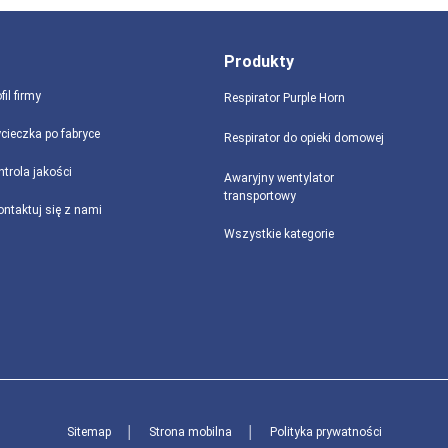
Produkty
fil firmy
Respirator Purple Horn
cieczka po fabryce
Respirator do opieki domowej
ntrola jakości
Awaryjny wentylator
transportowy
ontaktuj się z nami
Wszystkie kategorie
Sitemap
│
Strona mobilna
│
Polityka prywatności