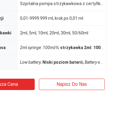
Szpitalna pompa strzykawkowa z certyfikatem CE / ISO
ji
0,01-9999.999 ml, krok po 0,01 ml
ykawki
2ml, 5ml, 10ml, 20ml, 30ml, 50/60ml
usa
2ml syringe: 100ml/h;
strzykawka 2ml: 100ml/h;
5ml syringe:
Low battery;
Niski poziom baterii;
Battery exhausted, Air in line, Door open, AC an
sza Cena
Napisz Do Nas