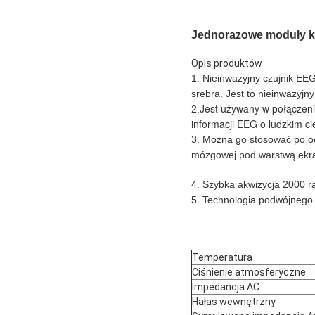
Jednorazowe moduły ko
Opis produktów
1. Nieinwazyjny czujnik EEG
srebra. Jest to nieinwazyj
Jest używany w połączeniu
2.
informacji EEG o ludzkim ci
3. Można go stosować po ocz
mózgowej pod warstwą ekran
4. Szybka akwizycja 2000 r
5. Technologia podwójnego 
Temperatura
Ciśnienie atmosferyczne
Impedancja AC
Hałas wewnętrzny