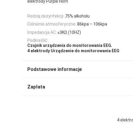
elektrody Purple Horn
Rodzaj dezynfekcji:
75% alkoholu
Ciśnienie atmosferyczne:
86kpa – 106kpa
Impedancja AC:
≤3KΩ (10HZ)
Podkreślić:
,
Czujnik urządzenia do monitorowania EEG
4 elektrody Urządzenie do monitorowania EEG
Podstawowe informacje
Zapłata
4 elekt