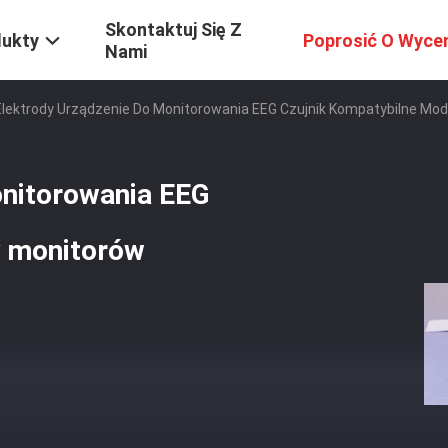
Skontaktuj Się Z
dukty
Poprosić O Wyce
Nami
Elektrody Urządzenie Do Monitorowania EEG Czujnik Kompatybilne Mo
onitorowania EEG
y monitorów