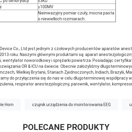
po defibrylacji
≤3KΩ
i
≤100MV
Nieinwazyjny pomiar czuły, mocna pasta
o niewielkich rozmiarach.
l Device Co., Ltd jest jednym z czołowych producentów aparatów anest
2013 roku. Naszymi głównymi produktami są: aparat anestezjologiczny
i, wentylator noworodkowy i sprężarki powietrza. Posiadając certyfika
rozwiązania OR & ICU na świecie. Obecnie założyliśmy długoterminowy
zech, Wielkiej Brytanii, Stanach Zjednoczonych, Indiach, Brazylii, Maro
zamy do przyłączenia się do nas w celu długoterminowej współpracy 
ulenia, respirator anestezjologiczny, parownik, wentylator, kompresor p
le Horn
czujnik urządzenia do monitorowania EEG
u
POLECANE PRODUKTY