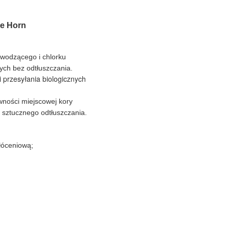
le Horn
ewodzącego i chlorku
ych bez odtłuszczania.
 przesyłania biologicznych
ywności miejscowej kory
 sztucznego odtłuszczania.
łóceniową;