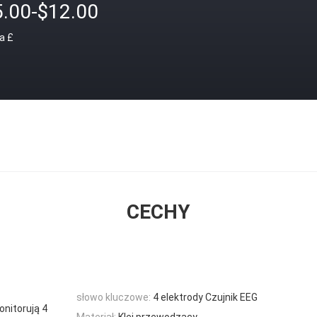
5.00-$12.00
a £
CECHY
słowo kluczowe:
4 elektrody Czujnik EEG
nitorują 4
Materiał:
Klej przewodzący