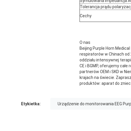
Symulowana impedancja AC 
Tolerancja prądu polaryzacj
Cechy
O nas
Beijing Purple Horn Medica
respiratorów w Chinach od 
oddziału intensywnej terapi
CE i BGMP, oferujemy całe 
partnerów OEM i SKD w Niemc
krajach na świecie. Zapras
produktów: aparat do zniecz
Etykietka:
Urządzenie do monitorowania EEG Purp