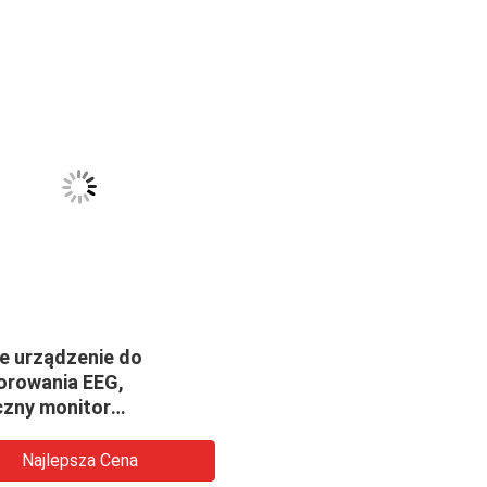
e urządzenie do
orowania EEG,
zny monitor
parametrowy w Icu
Najlepsza Cena