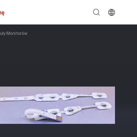
nę
duły Monitorów