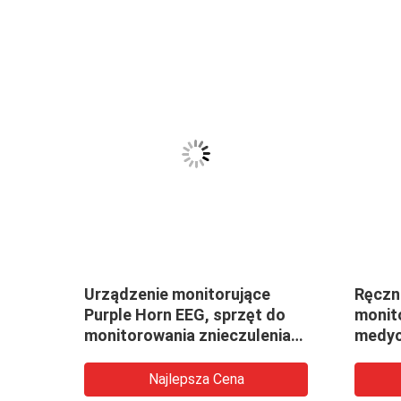
wania
Urządzenie monitorujące
Ręczn
y
Purple Horn EEG, sprzęt do
monit
monitorowania znieczulenia
medyc
12.1 TFT
wielo
Najlepsza Cena