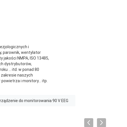
ezjologicznych i
, parownik, wentylator
ty jakości NMPA, ISO 13485,
ch dystrybutorów,
ku ... itd. w ponad 80
w zakresie naszych
owietrza i monitory... itp.
rządzenie do monitorowania 90 V EEG