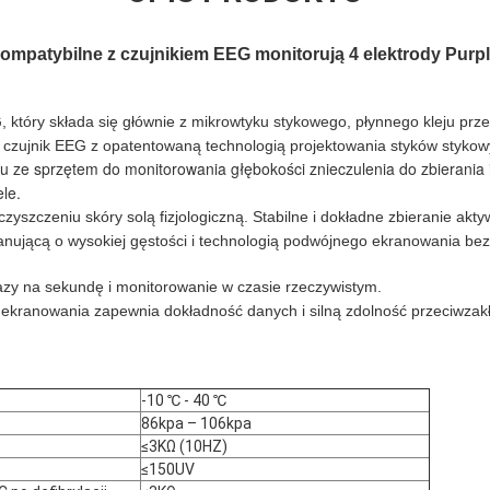
mpatybilne z czujnikiem EEG monitorują 4 elektrody Purp
, który składa się głównie z mikrowtyku stykowego, płynnego kleju prz
ny czujnik EEG z opatentowaną technologią projektowania styków stykow
 ze sprzętem do monitorowania głębokości znieczulenia do zbierania i
ele.
yszczeniu skóry solą fizjologiczną. Stabilne i dokładne zbieranie akt
ującą o wysokiej gęstości i technologią podwójnego ekranowania bez
azy na sekundę i monitorowanie w czasie rzeczywistym.
ekranowania zapewnia dokładność danych i silną zdolność przeciwzak
-10 ℃ - 40 ℃
86kpa – 106kpa
≤3KΩ (10HZ)
≤150UV