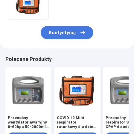
objętości oddechowej
Kontyntynuj
Polecane Produkty
Przenośny
COVID 19 Mini
Przenośny
wentylator awaryjny
respirator
respirator SI
0-60hpa 50-2000ml
ratunkowy dla dzieci
CPAP do oddy
z dużym ekranem
i dorosłych
szczytowym