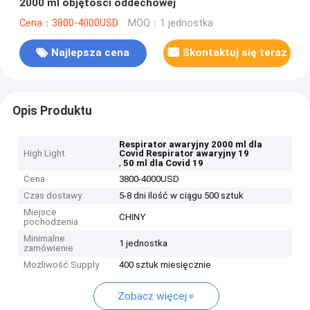
2000 ml objętości oddechowej
Cena：3800-4000USD
MOQ：1 jednostka
Najlepsza cena
Skontaktuj się teraz
Opis Produktu
Respirator awaryjny 2000 ml dla
High Light
Covid Respirator awaryjny 19
,
50 ml dla Covid 19
Cena
3800-4000USD
Czas dostawy
5-8 dni Ilość w ciągu 500 sztuk
Miejsce
CHINY
pochodzenia
Minimalne
1 jednostka
zamówienie
Możliwość Supply
400 sztuk miesięcznie
Zobacz więcej